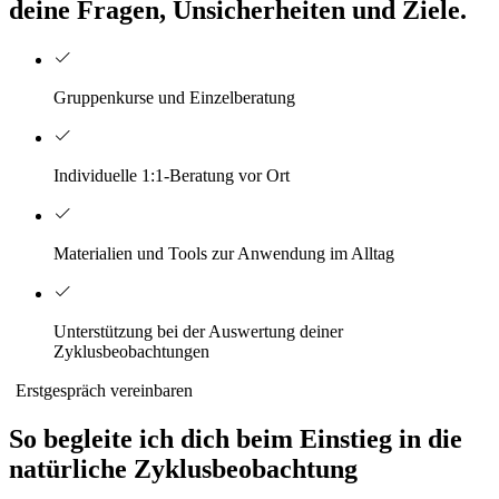
deine Fragen, Unsicherheiten und Ziele.
Gruppenkurse und Einzelberatung
Individuelle 1:1-Beratung vor Ort
Materialien und Tools zur Anwendung im Alltag​​​​‌ ‍ ​‍​‍‌‍ ‌ ​‍‌‍‍‌‌‍‌ ‌‍‍‌‌‍ ‍​‍​‍​ ‍‍​‍​‍‌ ​ ‌‍​‌‌‍ ‍‌‍‍‌‌ ‌​‌ ‍‌​‍ ‍‌‍‍‌‌‍ ​‍​‍​‍ ​​‍​‍‌‍‍​‌ ​‍‌‍‌‌‌‍‌‍​‍​‍​ ‍‍​‍​‍​‍ ‌ ​ ‌ ‌​‌ ‌‌‌‍‌​‌‍‍‌‌‍ ​‍ ‌‍‍‌‌‍ ‍‌ ‌​‌‍‌‌‌‍ ‍‌ ‌​​‍ ‌‍‌‌‌‍‌​‌‍‍‌‌ ‌​​‍ ‌‍ ‌‌‍ ‌‍‌​‌‍‌‌​ ‌‌ ​​‌ ​‍‌‍‌‌‌ ​ ‌‍‌‌‌‍ ‍‌ ‌​‌‍​‌‌ ‌​‌‍‍‌‌‍ ‌‍ ‍​ ‍ ‌‍‍‌‌‍‌​​ ‌‌‍​ ‌‍ ‌‍ ‍‌ ​ ‌ ‌‌‌‍ ​‌ ‌​‌‍​‌‌‍ ‍‌ ‌​‌‌​​‌‍​‌‌‍‌ ‌‍‌‌‌​‌​‌‍‌‌‌‍‌‍‌‍​‌‌ ‌‌‌‍ ​‌ ‌​‌ ​ ​ ‍ ‌ ‌​‌ ‍‌‌ ​​‌‍‌‌​ ‌‌‍​ ‌‍ ‌‍ ‍‌ ​ ‌ ‌‌‌‍ ​‌ ‌​‌‍​‌‌‍ ‍‌ ‌​‌‌​​‌‍​‌‌‍‌ ‌‍‌‌‌​‌​‌‍‌‌‌‍‌‍‌‍​‌‌ ‌‌‌‍ ​‌ ‌​‌ ​ ​ ‍ ‌ ​​‌‍​‌‌ ‌​‌‍‍​​ ‌‌‍‌‌‌ ‍​‌ ​​‌‍‌‌‌‍​ ‌ ‌​‌‍​‌‌ ‌​‌‍‍‌‌‍ ‌‍ ‍‌ ​ ‌‌​ ‌‍‌‌‌‍​ ‌ ‌​‌‍‍‌‌‍ ‌‍ ‍​‍ ‍‌‍​‍‌‍‌‌‌‍ ‍‌‍‌‌‌‍‌‍‌‍‍‌‌ ‌​‌ ​ ​‍‌‌​ ‌‌‌​​‍‌‌ ‌‍‍ ‌‍‌‌‌ ‍‌​‍‌‌​ ​ ‌​‌​​‍‌‌​ ​ ‌​‌​​‍‌‌​ ​‍​ ​‍​ ​‍​ ‌‌‌‍​ ​ ​​‌‍‌‍‌‍​‍​ ‍‌​ ‌​​ ‌‌‌‍‌​‌‍‌‍​ ​​​‍‌‌​ ​‍​ ​‍​‍‌‌​ ‌‌‌​‌​​‍ ‍‌ ‌​‌‍‌‌‌ ‍​‌ ‌​​ ‌‍​‍‌‍​‌‌ ​ ‌‍‌‌‌‌‌‌‌ ​‍‌‍ ​​ ‌​‍‌‌​ ​‍‌​‌‍‌ ​ ‌ ‌​‌ ‌‌‌‍‌​‌‍‍‌‌‍ ​‍‌‍‌‍‍‌‌‍‌​​ ‌‌‍​ ‌‍ ‌‍ ‍‌ ​ ‌ ‌‌‌‍ ​‌ ‌​‌‍​‌‌‍ ‍‌ ‌​‌‌​​‌‍​‌‌‍‌ ‌‍‌‌‌​‌​‌‍‌‌‌‍‌‍‌‍​‌‌ ‌‌‌‍ ​‌ ‌​‌ ​ ​‍‌‍‌ ‌​‌ ‍‌‌ ​​‌‍‌‌​ ‌‌‍​ ‌‍ ‌‍ ‍‌ ​ ‌ ‌‌‌‍ ​‌ ‌​‌‍​‌‌‍ ‍‌ ‌​‌‌​​‌‍​‌‌‍‌ ‌‍‌‌‌​‌​‌‍‌‌‌‍‌‍‌‍​‌‌ ‌‌‌‍ ​‌ ‌​‌ ​ ​‍‌‍‌ ​​‌‍​‌‌ ‌​‌‍‍​​ ‌‌‍‌‌‌ ‍​‌ ​​‌‍‌‌‌‍​ ‌ ‌​‌‍​‌‌ ‌​‌‍‍‌‌‍ ‌‍ ‍‌ ​ ‌‌​ ‌‍‌‌‌‍​ ‌ ‌​‌‍‍‌‌‍ ‌‍ ‍​‍ ‍‌‍​‍‌‍‌‌‌‍ ‍‌‍‌‌‌‍‌‍‌‍‍‌‌ ‌​‌ ​ ​‍‌‌​ ‌‌‌​​‍‌‌ ‌‍‍ ‌‍‌‌‌ ‍‌​‍‌‌​ ​ ‌​‌​​‍‌‌​ ​ ‌​‌​​‍‌‌​ ​‍​ ​‍​ ​‍​ ‌‌‌‍​ ​ ​​‌‍‌‍‌‍​‍​ ‍‌​ ‌​​ ‌‌‌‍‌​‌‍‌‍​ ​​​‍‌‌​ ​‍​ ​‍​‍‌‌​ ‌‌‌​‌​​‍ ‍‌ ‌​‌‍‌‌‌ ‍​‌ ‌​​‍‌‍‌ ​​‌‍‌‌‌ ​‍‌ ​ ‌ ​​‌‍‌‌‌‍​ ‌ ‌​‌‍‍‌‌ ‌‍‌‍‌‌​ ‌‌ ​​‌ ‌‌‌‍​‍‌‍ ​‌‍‍‌‌ ​ ‌‍‍​‌‍‌‌‌‍‌​​‍​‍‌ ‌
Unterstützung bei der Auswertung deiner
Zyklusbeobachtungen​​​​‌ ‍ ​‍​‍‌‍ ‌ ​‍‌‍‍‌‌‍‌ ‌‍‍‌‌‍ ‍​‍​‍​ ‍‍​‍​‍‌ ​ ‌‍​‌‌‍ ‍‌‍‍‌‌ ‌​‌ ‍‌​‍ ‍‌‍‍‌‌‍ ​‍​‍​‍ ​​‍​‍‌‍‍​‌ ​‍‌‍‌‌‌‍‌‍​‍​‍​ ‍‍​‍​‍​‍ ‌ ​ ‌ ‌​‌ ‌‌‌‍‌​‌‍‍‌‌‍ ​‍ ‌‍‍‌‌‍ ‍‌ ‌​‌‍‌‌‌‍ ‍‌ ‌​​‍ ‌‍‌‌‌‍‌​‌‍‍‌‌ ‌​​‍ ‌‍ ‌‌‍ ‌‍‌​‌‍‌‌​ ‌‌ ​​‌ ​‍‌‍‌‌‌ ​ ‌‍‌‌‌‍ ‍‌ ‌​‌‍​‌‌ ‌​‌‍‍‌‌‍ ‌‍ ‍​ ‍ ‌‍‍‌‌‍‌​​ ‌‌‍​ ‌‍ ‌‍ ‍‌ ​ ‌ ‌‌‌‍ ​‌ ‌​‌‍​‌‌‍ ‍‌ ‌​‌‌​​‌‍​‌‌‍‌ ‌‍‌‌‌​‌​‌‍‌‌‌‍‌‍‌‍​‌‌ ‌‌‌‍ ​‌ ‌​‌ ​ ​ ‍ ‌ ‌​‌ ‍‌‌ ​​‌‍‌‌​ ‌‌‍​ ‌‍ ‌‍ ‍‌ ​ ‌ ‌‌‌‍ ​‌ ‌​‌‍​‌‌‍ ‍‌ ‌​‌‌​​‌‍​‌‌‍‌ ‌‍‌‌‌​‌​‌‍‌‌‌‍‌‍‌‍​‌‌ ‌‌‌‍ ​‌ ‌​‌ ​ ​ ‍ ‌ ​​‌‍​‌‌ ‌​‌‍‍​​ ‌‌‍‌‌‌ ‍​‌ ​​‌‍‌‌‌‍​ ‌ ‌​‌‍​‌‌ ‌​‌‍‍‌‌‍ ‌‍ ‍‌ ​ ‌‌​ ‌‍‌‌‌‍​ ‌ ‌​‌‍‍‌‌‍ ‌‍ ‍​‍ ‍‌‍​‍‌‍‌‌‌‍ ‍‌‍‌‌‌‍‌‍‌‍‍‌‌ ‌​‌ ​ ​‍‌‌​ ‌‌‌​​‍‌‌ ‌‍‍ ‌‍‌‌‌ ‍‌​‍‌‌​ ​ ‌​‌​​‍‌‌​ ​ ‌​‌​​‍‌‌​ ​‍​ ​‍‌‍‌‍​ ‌‍​ ‌ ​ ​‍‌‍​‌​ ‍‌‌‍‌​​ ​‌​ ​‌‌‍‌‍​ ‌‌‌‍‌​​‍‌‌​ ​‍​ ​‍​‍‌‌​ ‌‌‌​‌​​‍ ‍‌ ‌​‌‍‌‌‌ ‍​‌ ‌​​ ‌‍​‍‌‍​‌‌ ​ ‌‍‌‌‌‌‌‌‌ ​‍‌‍ ​​ ‌​‍‌‌​ ​‍‌​‌‍‌ ​ ‌ ‌​‌ ‌‌‌‍‌​‌‍‍‌‌‍ ​‍‌‍‌‍‍‌‌‍‌​​ ‌‌‍​ ‌‍ ‌‍ ‍‌ ​ ‌ ‌‌‌‍ ​‌ ‌​‌‍​‌‌‍ ‍‌ ‌​‌‌​​‌‍​‌‌‍‌ ‌‍‌‌‌​‌​‌‍‌‌‌‍‌‍‌‍​‌‌ ‌‌‌‍ ​‌ ‌​‌ ​ ​‍‌‍‌ ‌​‌ ‍‌‌ ​​‌‍‌‌​ ‌‌‍​ ‌‍ ‌‍ ‍‌ ​ ‌ ‌‌‌‍ ​‌ ‌​‌‍​‌‌‍ ‍‌ ‌​‌‌​​‌‍​‌‌‍‌ ‌‍‌‌‌​‌​‌‍‌‌‌‍‌‍‌‍​‌‌ ‌‌‌‍ ​‌ ‌​‌ ​ ​‍‌‍‌ ​​‌‍​‌‌ ‌​‌‍‍​​ ‌‌‍‌‌‌ ‍​‌ ​​‌‍‌‌‌‍​ ‌ ‌​‌‍​‌‌ ‌​‌‍‍‌‌‍ ‌‍ ‍‌ ​ ‌‌​ ‌‍‌‌‌‍​ ‌ ‌​‌‍‍‌‌‍ ‌‍ ‍​‍ ‍‌‍​‍‌‍‌‌‌‍ ‍‌‍‌‌‌‍‌‍‌‍‍‌‌ ‌​‌ ​ ​‍‌‌​ ‌‌‌​​‍‌‌ ‌‍‍ ‌‍‌‌‌ ‍‌​‍‌‌​ ​ ‌​‌​​‍‌‌​ ​ ‌​‌​​‍‌‌​ ​‍​ ​‍‌‍‌‍​ ‌‍​ ‌ ​ ​‍‌‍​‌​ ‍‌‌‍‌​​ ​‌​ ​‌‌‍‌‍​ ‌‌‌‍‌​​‍‌‌​ ​‍​ ​‍​‍‌‌​ ‌‌‌​‌​​‍ ‍‌ ‌​‌‍‌‌‌ ‍​‌ ‌​​‍‌‍‌ ​​‌‍‌‌‌ ​‍‌ ​ ‌ ​​‌‍‌‌‌‍​ ‌ ‌​‌‍‍‌‌ ‌‍‌‍‌‌​ ‌‌ ​​‌ ‌‌‌‍​‍‌‍ ​‌‍‍‌‌ ​ ‌‍‍​‌‍‌‌‌‍‌​​‍​‍‌ ‌
Erstgespräch vereinbaren
So begleite ich dich beim Einstieg in die
natürliche Zyklusbeobachtung