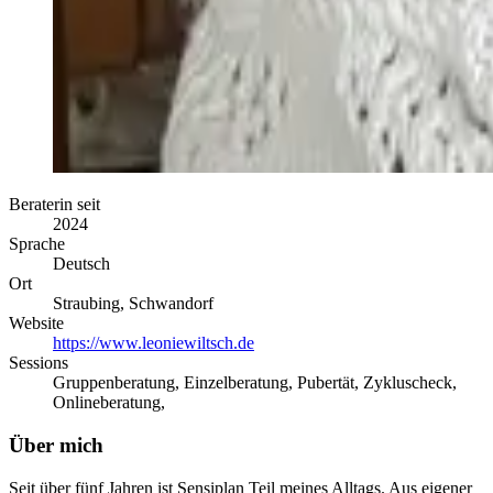
Beraterin seit
2024
Sprache
Deutsch
Ort
Straubing, Schwandorf
Website
https://www.leoniewiltsch.de
Sessions
Gruppenberatung, Einzelberatung, Pubertät, Zykluscheck,
Onlineberatung,
Über mich
Seit über fünf Jahren ist Sensiplan Teil meines Alltags. Aus eigener